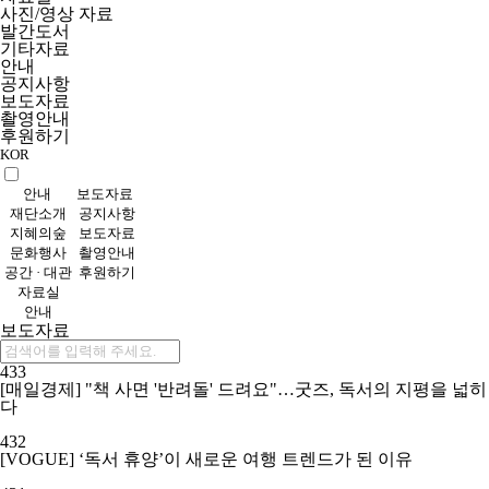
사진/영상 자료
발간도서
기타자료
안내
공지사항
보도자료
촬영안내
후원하기
KOR
안내
보도자료
재단소개
공지사항
지혜의숲
보도자료
문화행사
촬영안내
공간 · 대관
후원하기
자료실
안내
보도자료
433
[매일경제] "책 사면 '반려돌' 드려요"…굿즈, 독서의 지평을 넓히
다
432
[VOGUE] ‘독서 휴양’이 새로운 여행 트렌드가 된 이유