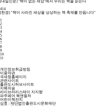
[내일신문] ‘책이 없는 세상’에서 우리는 책을 읽는다
414
[한경] "책이 사라진 세상을 상상하는 책 축제를 만듭니다"
1
2
3
4
5
6
7
8
9
10
11
개인정보취급방침
이용약관
국세청홈페이지
관련사이트
출판도시허브사이트
지혜의숲
라이브러리스테이 지지향
파주페어 북앤컬처
어린이책잔치
상호 : 재단법인출판도시문화재단