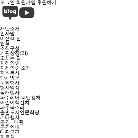
로그인
회원가입
후원하기
재단소개
인사말
미션/비전
연혁
조직구성
기관상징(BI)
오시는 길
지혜의숲
지혜의숲 소개
자원봉사
단체방문
문화행사
행사일정
올해행사
파주페어 북앤컬처
어린이책잔치
파주북소리
출판도시인문학당
기타행사
공간 · 대관
공간안내
대관공간
자료실