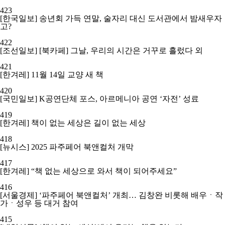
423
[한국일보] 송년회 가득 연말, 술자리 대신 도서관에서 밤새우자
고?
422
[조선일보] [북카페] 그날, 우리의 시간은 거꾸로 흘렀다 외
421
[한겨레] 11월 14일 교양 새 책
420
[국민일보] K공연단체 포스, 아르메니아 공연 ‘자전’ 성료
419
[한겨레] 책이 없는 세상은 길이 없는 세상
418
[뉴시스] 2025 파주페어 북앤컬처 개막
417
[한겨레] “책 없는 세상으로 와서 책이 되어주세요”
416
[서울경제] ‘파주페어 북앤컬처’ 개최… 김창완 비롯해 배우ㆍ작
가ㆍ성우 등 대거 참여
415