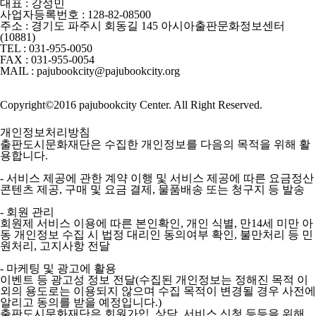
대표 : 강성민
사업자등록번호 : 128-82-08500
주소 : 경기도 파주시 회동길 145 아시아출판문화정보센터
(10881)
TEL : 031-955-0050
FAX : 031-955-0054
MAIL : pajubookcity@pajubookcity.org
Copyright©2016 pajubookcity Center. All Right Reserved.
개인정보처리방침
출판도시문화재단은 수집한 개인정보를 다음의 목적을 위해 활
용합니다.
- 서비스 제공에 관한 계약 이행 및 서비스 제공에 따른 요금정산
콘텐츠 제공, 구매 및 요금 결제, 물품배송 또는 청구지 등 발송
- 회원 관리
회원제 서비스 이용에 따른 본인확인, 개인 식별, 만14세 미만 아
동 개인정보 수집 시 법정 대리인 동의여부 확인, 불만처리 등 민
원처리, 고지사항 전달
- 마케팅 및 광고에 활용
이벤트 등 광고성 정보 전달(수집된 개인정보는 정해진 목적 이
외의 용도로는 이용되지 않으며 수집 목적이 변경될 경우 사전에
알리고 동의를 받을 예정입니다.)
출판도시문화재단은 회원가입, 상담, 서비스 신청 등등을 위해