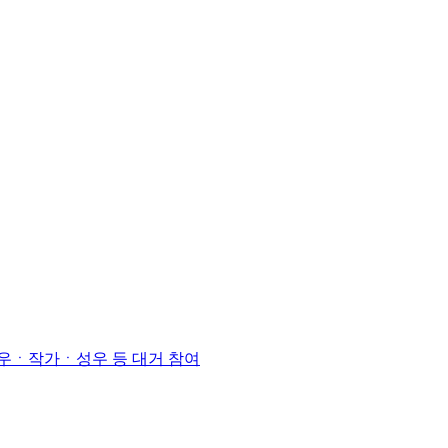
배우ㆍ작가ㆍ성우 등 대거 참여