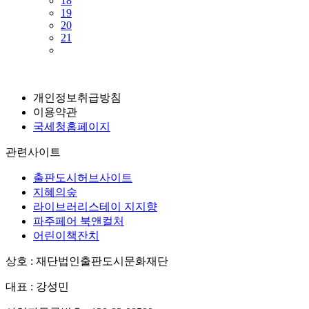
18
19
20
21
개인정보취급방침
이용약관
국세청홈페이지
관련사이트
출판도시허브사이트
지혜의숲
라이브러리스테이 지지향
파주페어 북앤컬처
어린이책잔치
상호 : 재단법인출판도시문화재단
대표 : 강성민