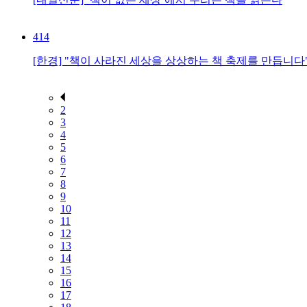
414
[한경] "책이 사라진 세상을 상상하는 책 축제를 만듭니다
2
3
4
5
6
7
8
9
10
11
12
13
14
15
16
17