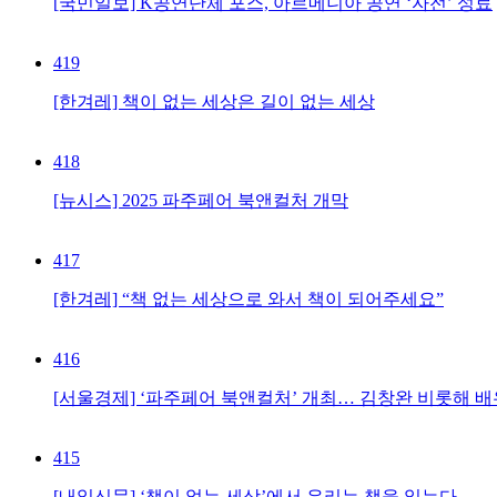
[국민일보] K공연단체 포스, 아르메니아 공연 ‘자전’ 성료
419
[한겨레] 책이 없는 세상은 길이 없는 세상
418
[뉴시스] 2025 파주페어 북앤컬처 개막
417
[한겨레] “책 없는 세상으로 와서 책이 되어주세요”
416
[서울경제] ‘파주페어 북앤컬처’ 개최… 김창완 비롯해 
415
[내일신문] ‘책이 없는 세상’에서 우리는 책을 읽는다