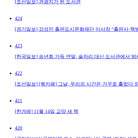
[조선일보] 관광지가 된 도서관
424
[경기일보] 강성민 출판도시문화재단 이사장 “출판사·책방·
423
[한국일보] 송년회 가득 연말, 술자리 대신 도서관에서 
422
[조선일보] [북카페] 그날, 우리의 시간은 거꾸로 흘렀다 
421
[한겨레] 11월 14일 교양 새 책
420