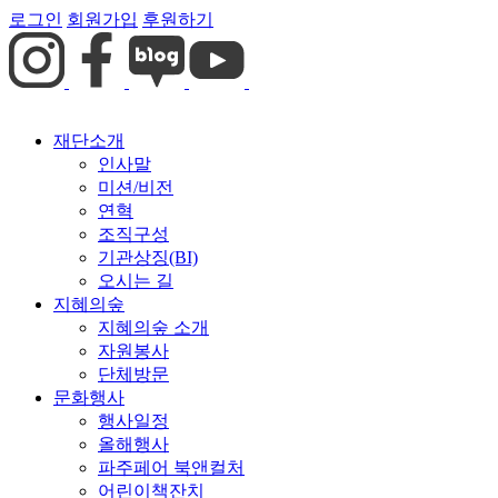
로그인
회원가입
후원하기
재단소개
인사말
미션/비전
연혁
조직구성
기관상징(BI)
오시는 길
지혜의숲
지혜의숲 소개
자원봉사
단체방문
문화행사
행사일정
올해행사
파주페어 북앤컬처
어린이책잔치