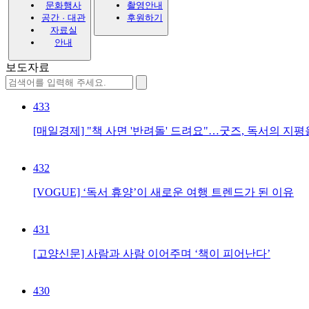
문화행사
촬영안내
공간 · 대관
후원하기
자료실
안내
보도자료
433
[매일경제] "책 사면 '반려돌' 드려요"…굿즈, 독서의 지
432
[VOGUE] ‘독서 휴양’이 새로운 여행 트렌드가 된 이유
431
[고양신문] 사람과 사람 이어주며 ‘책이 피어난다’
430