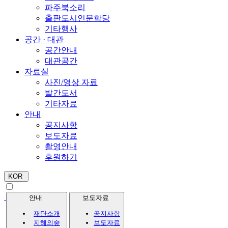
파주북소리
출판도시인문학당
기타행사
공간 · 대관
공간안내
대관공간
자료실
사진/영상 자료
발간도서
기타자료
안내
공지사항
보도자료
촬영안내
후원하기
KOR
안내
보도자료
재단소개
공지사항
지혜의숲
보도자료