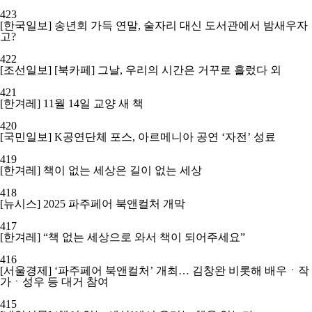
423
[한국일보] 송년회 가득 연말, 술자리 대신 도서관에서 밤새우자
고?
422
[조선일보] [북카페] 그날, 우리의 시간은 거꾸로 흘렀다 외
421
[한겨레] 11월 14일 교양 새 책
420
[국민일보] K공연단체 포스, 아르메니아 공연 ‘자전’ 성료
419
[한겨레] 책이 없는 세상은 길이 없는 세상
418
[뉴시스] 2025 파주페어 북앤컬처 개막
417
[한겨레] “책 없는 세상으로 와서 책이 되어주세요”
416
[서울경제] ‘파주페어 북앤컬처’ 개최… 김창완 비롯해 배우ㆍ작
가ㆍ성우 등 대거 참여
415