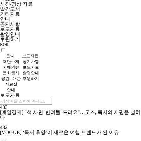
사진/영상 자료
발간도서
기타자료
안내
공지사항
보도자료
촬영안내
후원하기
KOR
안내
보도자료
재단소개
공지사항
지혜의숲
보도자료
문화행사
촬영안내
공간 · 대관
후원하기
자료실
안내
보도자료
433
[매일경제] "책 사면 '반려돌' 드려요"…굿즈, 독서의 지평을 넓히
다
432
[VOGUE] ‘독서 휴양’이 새로운 여행 트렌드가 된 이유