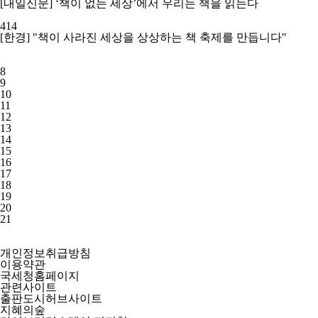
[내일신문] ‘책이 없는 세상’에서 우리는 책을 읽는다
414
[한경] "책이 사라진 세상을 상상하는 책 축제를 만듭니다"
8
9
10
11
12
13
14
15
16
17
18
19
20
21
개인정보취급방침
이용약관
국세청홈페이지
관련사이트
출판도시허브사이트
지혜의숲