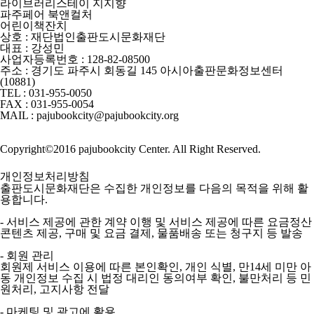
라이브러리스테이 지지향
파주페어 북앤컬처
어린이책잔치
상호 : 재단법인출판도시문화재단
대표 : 강성민
사업자등록번호 : 128-82-08500
주소 : 경기도 파주시 회동길 145 아시아출판문화정보센터
(10881)
TEL : 031-955-0050
FAX : 031-955-0054
MAIL : pajubookcity@pajubookcity.org
Copyright©2016 pajubookcity Center. All Right Reserved.
개인정보처리방침
출판도시문화재단은 수집한 개인정보를 다음의 목적을 위해 활
용합니다.
- 서비스 제공에 관한 계약 이행 및 서비스 제공에 따른 요금정산
콘텐츠 제공, 구매 및 요금 결제, 물품배송 또는 청구지 등 발송
- 회원 관리
회원제 서비스 이용에 따른 본인확인, 개인 식별, 만14세 미만 아
동 개인정보 수집 시 법정 대리인 동의여부 확인, 불만처리 등 민
원처리, 고지사항 전달
- 마케팅 및 광고에 활용