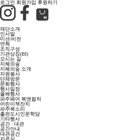
로그인
회원가입
후원하기
재단소개
인사말
미션/비전
연혁
조직구성
기관상징(BI)
오시는 길
지혜의숲
지혜의숲 소개
자원봉사
단체방문
문화행사
행사일정
올해행사
파주페어 북앤컬처
어린이책잔치
파주북소리
출판도시인문학당
기타행사
공간 · 대관
공간안내
대관공간
자료실