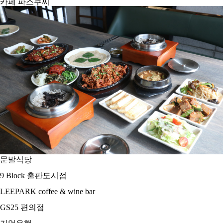
카페 파스쿠찌
문발식당
9 Block 출판도시점
LEEPARK coffee & wine bar
GS25 편의점