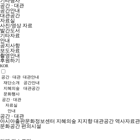
기타행사
공간 · 대관
공간안내
대관공간
자료실
사진/영상 자료
발간도서
기타자료
안내
공지사항
보도자료
촬영안내
후원하기
KOR
공간 · 대관
대관안내
재단소개
공간안내
지혜의숲
대관공간
문화행사
공간 · 대관
자료실
안내
공간 · 대관
아시아출판문화정보센터
지혜의숲
지지향
대관공간
역사자료관
문화공간
편의시설