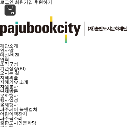
로그인
회원가입
후원하기
재단소개
인사말
미션/비전
연혁
조직구성
기관상징(BI)
오시는 길
지혜의숲
지혜의숲 소개
자원봉사
단체방문
문화행사
행사일정
올해행사
파주페어 북앤컬처
어린이책잔치
파주북소리
출판도시인문학당