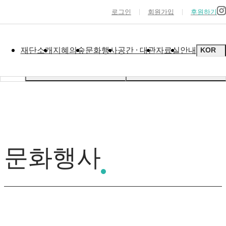
로그인
회원가입
후원하기
재단소개
지혜의숲
문화행사
공간 · 대관
자료실
안내
KOR
문화행사
어린이책잔치
문화행사