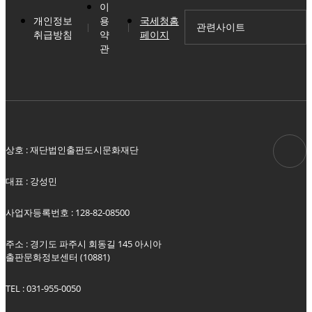
이
개인정보
용
국세청홈
관련사이트
취급방침
약
페이지
관
상호 : 재단법인출판도시문화재단
대표 : 강성민
사업자등록번호 : 128-82-08500
주소 : 경기도 파주시 회동길 145 아시아
출판문화정보센터 (10881)
TEL : 031-955-0050