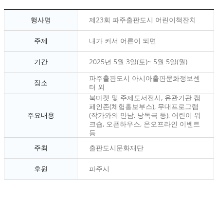
행사명
제23회 파주출판도시 어린이책잔치
주제
내가 커서 어른이 되면
기간
2025년 5월 3일(토)~ 5월 5일(월)
파주출판도시 아시아출판문화정보센
장소
터 외
북마켓 및 주제도서전시, 유관기관 캠
페인존(체험홍보부스), 무대프로그램
주요내용
(작가와의 만남, 낭독극 등), 어린이 워
크숍, 오픈하우스, 온오프라인 이벤트
등
주최
출판도시문화재단
후원
파주시