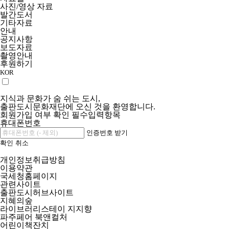
사진/영상 자료
발간도서
기타자료
안내
공지사항
보도자료
촬영안내
후원하기
KOR
지식과 문화가 숨 쉬는 도시,
출판도시문화재단에 오신 것을 환영합니다.
회원가입 여부 확인
필수입력항목
휴대폰번호
인증번호 받기
확인
취소
개인정보취급방침
이용약관
국세청홈페이지
관련사이트
출판도시허브사이트
지혜의숲
라이브러리스테이 지지향
파주페어 북앤컬처
어린이책잔치