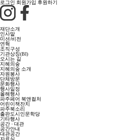
로그인
회원가입
후원하기
재단소개
인사말
미션/비전
연혁
조직구성
기관상징(BI)
오시는 길
지혜의숲
지혜의숲 소개
자원봉사
단체방문
문화행사
행사일정
올해행사
파주페어 북앤컬처
어린이책잔치
파주북소리
출판도시인문학당
기타행사
공간 · 대관
공간안내
대관공간
자료실