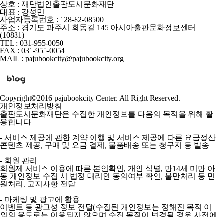
상호 : 재단법인출판도시문화재단
대표 : 강성민
사업자등록번호 : 128-82-08500
주소 : 경기도 파주시 회동길 145 아시아출판문화정보센터
(10881)
TEL : 031-955-0050
FAX : 031-955-0054
MAIL : pajubookcity@pajubookcity.org
Copyright©2016 pajubookcity Center. All Right Reserved.
개인정보처리방침
출판도시문화재단은 수집한 개인정보를 다음의 목적을 위해 활
용합니다.
- 서비스 제공에 관한 계약 이행 및 서비스 제공에 따른 요금정산
콘텐츠 제공, 구매 및 요금 결제, 물품배송 또는 청구지 등 발송
- 회원 관리
회원제 서비스 이용에 따른 본인확인, 개인 식별, 만14세 미만 아
동 개인정보 수집 시 법정 대리인 동의여부 확인, 불만처리 등 민
원처리, 고지사항 전달
- 마케팅 및 광고에 활용
이벤트 등 광고성 정보 전달(수집된 개인정보는 정해진 목적 이
외의 용도로는 이용되지 않으며 수집 목적이 변경될 경우 사전에