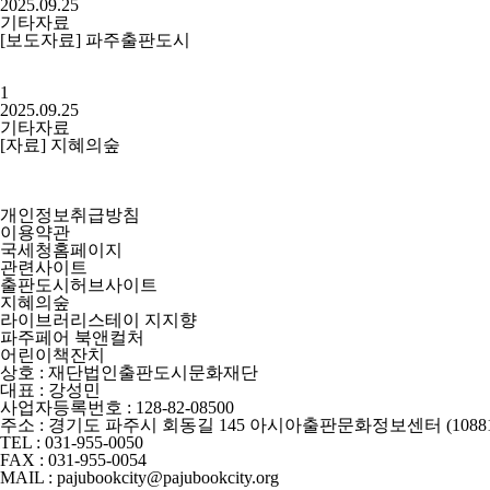
2025.09.25
기타자료
[보도자료] 파주출판도시
1
2025.09.25
기타자료
[자료] 지혜의숲
개인정보취급방침
이용약관
국세청홈페이지
관련사이트
출판도시허브사이트
지혜의숲
라이브러리스테이 지지향
파주페어 북앤컬처
어린이책잔치
상호 : 재단법인출판도시문화재단
대표 : 강성민
사업자등록번호 : 128-82-08500
주소 : 경기도 파주시 회동길 145 아시아출판문화정보센터 (10881
TEL : 031-955-0050
FAX : 031-955-0054
MAIL : pajubookcity@pajubookcity.org