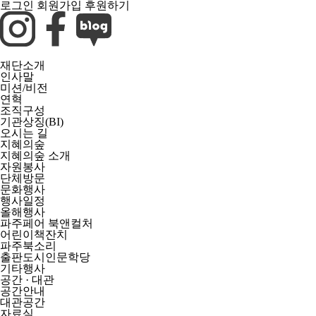
로그인
회원가입
후원하기
재단소개
인사말
미션/비전
연혁
조직구성
기관상징(BI)
오시는 길
지혜의숲
지혜의숲 소개
자원봉사
단체방문
문화행사
행사일정
올해행사
파주페어 북앤컬처
어린이책잔치
파주북소리
출판도시인문학당
기타행사
공간 · 대관
공간안내
대관공간
자료실