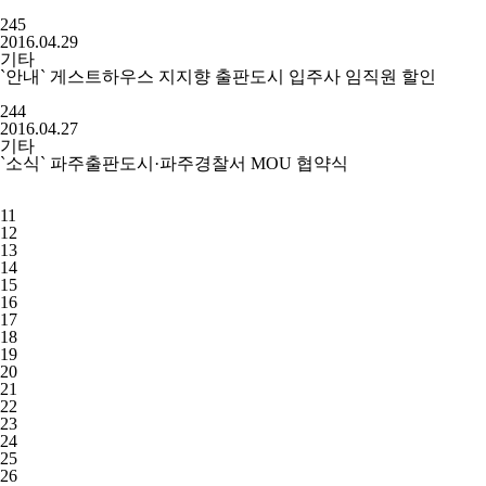
245
2016.04.29
기타
`안내` 게스트하우스 지지향 출판도시 입주사 임직원 할인
244
2016.04.27
기타
`소식` 파주출판도시·파주경찰서 MOU 협약식
11
12
13
14
15
16
17
18
19
20
21
22
23
24
25
26