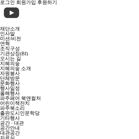
로그인
회원가입
후원하기
재단소개
인사말
미션/비전
연혁
조직구성
기관상징(BI)
오시는 길
지혜의숲
지혜의숲 소개
자원봉사
단체방문
문화행사
행사일정
올해행사
파주페어 북앤컬처
어린이책잔치
파주북소리
출판도시인문학당
기타행사
공간 · 대관
공간안내
대관공간
자료실