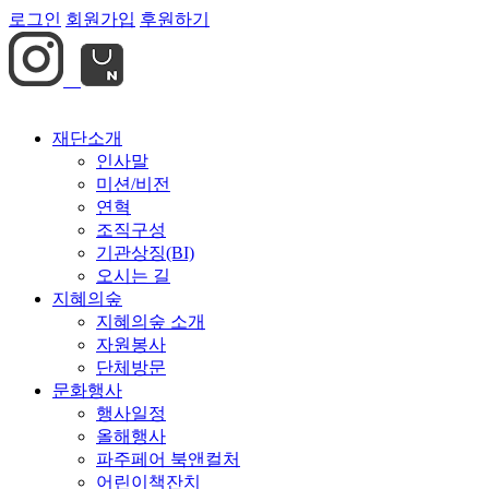
로그인
회원가입
후원하기
재단소개
인사말
미션/비전
연혁
조직구성
기관상징(BI)
오시는 길
지혜의숲
지혜의숲 소개
자원봉사
단체방문
문화행사
행사일정
올해행사
파주페어 북앤컬처
어린이책잔치