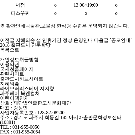
서점
o
13:00~19:00
o
파스꾸찌
o
o
o
※ 활판인쇄박물관,보물섬,한식당 수련은 운영되지 않습니다.
이전글
지혜의숲 설 연휴기간 정상 운영안내
다음글
`공모안내`
2018 출판도시 인문학당
목록으로
개인정보취급방침
이용약관
국세청홈페이지
관련사이트
출판도시허브사이트
지혜의숲
라이브러리스테이 지지향
파주페어 북앤컬처
어린이책잔치
상호 : 재단법인출판도시문화재단
대표 : 강성민
사업자등록번호 : 128-82-08500
주소 : 경기도 파주시 회동길 145 아시아출판문화정보센터
(10881)
TEL : 031-955-0050
FAX : 031-955-0054