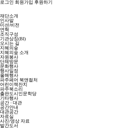
로그인
회원가입
후원하기
재단소개
인사말
미션/비전
연혁
조직구성
기관상징(BI)
오시는 길
지혜의숲
지혜의숲 소개
자원봉사
단체방문
문화행사
행사일정
올해행사
파주페어 북앤컬처
어린이책잔치
파주북소리
출판도시인문학당
기타행사
공간 · 대관
공간안내
대관공간
자료실
사진/영상 자료
발간도서