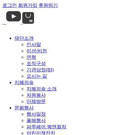
로그인
회원가입
후원하기
재단소개
인사말
미션/비전
연혁
조직구성
기관상징(BI)
오시는 길
지혜의숲
지혜의숲 소개
자원봉사
단체방문
문화행사
행사일정
올해행사
파주페어 북앤컬처
어린이책잔치