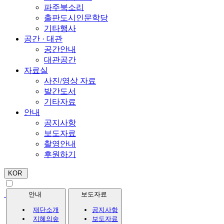
파주북소리
출판도시인문학당
기타행사
공간 · 대관
공간안내
대관공간
자료실
사진/영상 자료
발간도서
기타자료
안내
공지사항
보도자료
촬영안내
후원하기
KOR
안내
보도자료
재단소개
공지사항
지혜의숲
보도자료