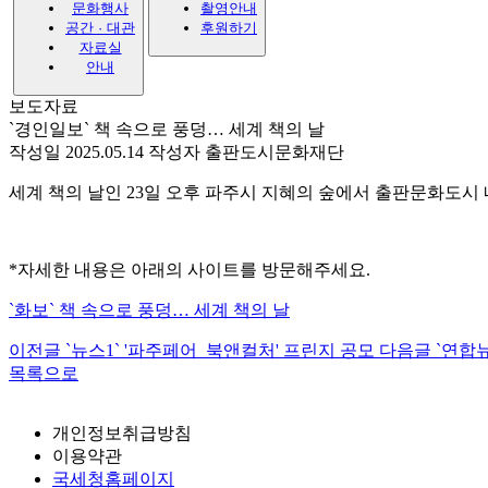
문화행사
촬영안내
공간 · 대관
후원하기
자료실
안내
보도자료
`경인일보` 책 속으로 풍덩… 세계 책의 날
작성일 2025.05.14
작성자 출판도시문화재단
세계 책의 날인 23일 오후 파주시 지혜의 숲에서 출판문화도시 
*자세한 내용은 아래의 사이트를 방문해주세요.
`화보` 책 속으로 풍덩… 세계 책의 날
이전글
`뉴스1` '파주페어_북앤컬처' 프린지 공모
다음글
`연합
목록으로
개인정보취급방침
이용약관
국세청홈페이지