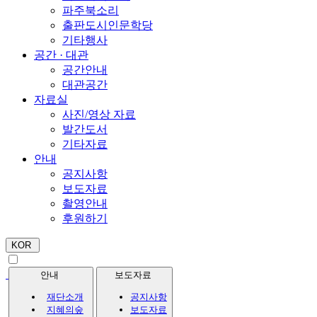
파주북소리
출판도시인문학당
기타행사
공간 · 대관
공간안내
대관공간
자료실
사진/영상 자료
발간도서
기타자료
안내
공지사항
보도자료
촬영안내
후원하기
KOR
안내
보도자료
재단소개
공지사항
지혜의숲
보도자료