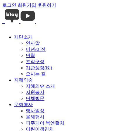
로그인
회원가입
후원하기
재단소개
인사말
미션/비전
연혁
조직구성
기관상징(BI)
오시는 길
지혜의숲
지혜의숲 소개
자원봉사
단체방문
문화행사
행사일정
올해행사
파주페어 북앤컬처
어린이책잔치