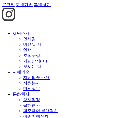
로그인
회원가입
후원하기
재단소개
인사말
미션/비전
연혁
조직구성
기관상징(BI)
오시는 길
지혜의숲
지혜의숲 소개
자원봉사
단체방문
문화행사
행사일정
올해행사
파주페어 북앤컬처
어린이책잔치