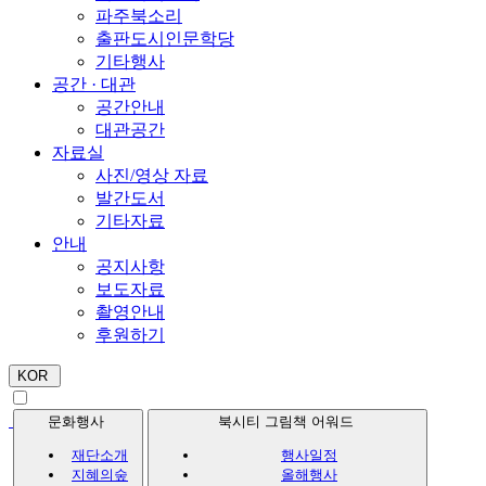
파주북소리
출판도시인문학당
기타행사
공간 · 대관
공간안내
대관공간
자료실
사진/영상 자료
발간도서
기타자료
안내
공지사항
보도자료
촬영안내
후원하기
KOR
문화행사
북시티 그림책 어워드
재단소개
행사일정
지혜의숲
올해행사