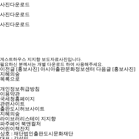
사진다운로드
사진다운로드
사진다운로드
게스트하우스 지지향 보도자료사진입니다.
필요하신 분께서는 개별 다운로드 하여 사용해주세요.
이전글
[홍보사진] 아시아출판문화정보센터
다음글
[홍보사진]
지혜의숲
목록으로
개인정보취급방침
이용약관
국세청홈페이지
관련사이트
출판도시허브사이트
지혜의숲
라이브러리스테이 지지향
파주페어 북앤컬처
어린이책잔치
상호 : 재단법인출판도시문화재단
대표 : 강성민