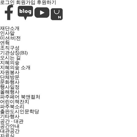
로그인
회원가입
후원하기
재단소개
인사말
미션/비전
연혁
조직구성
기관상징(BI)
오시는 길
지혜의숲
지혜의숲 소개
자원봉사
단체방문
문화행사
행사일정
올해행사
파주페어 북앤컬처
어린이책잔치
파주북소리
출판도시인문학당
기타행사
공간 · 대관
공간안내
대관공간
자료실