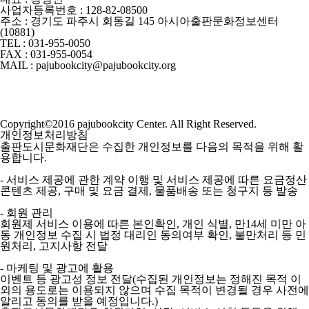
사업자등록번호 : 128-82-08500
주소 : 경기도 파주시 회동길 145 아시아출판문화정보센터
(10881)
TEL : 031-955-0050
FAX : 031-955-0054
MAIL : pajubookcity@pajubookcity.org
Copyright©2016 pajubookcity Center. All Right Reserved.
개인정보처리방침
출판도시문화재단은 수집한 개인정보를 다음의 목적을 위해 활
용합니다.
- 서비스 제공에 관한 계약 이행 및 서비스 제공에 따른 요금정산
콘텐츠 제공, 구매 및 요금 결제, 물품배송 또는 청구지 등 발송
- 회원 관리
회원제 서비스 이용에 따른 본인확인, 개인 식별, 만14세 미만 아
동 개인정보 수집 시 법정 대리인 동의여부 확인, 불만처리 등 민
원처리, 고지사항 전달
- 마케팅 및 광고에 활용
이벤트 등 광고성 정보 전달(수집된 개인정보는 정해진 목적 이
외의 용도로는 이용되지 않으며 수집 목적이 변경될 경우 사전에
알리고 동의를 받을 예정입니다.)