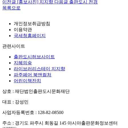
이전글
[홍보사진] 지지향
다음글
출판도시 전경
목록으로
개인정보취급방침
이용약관
국세청홈페이지
관련사이트
출판도시허브사이트
지혜의숲
라이브러리스테이 지지향
파주페어 북앤컬처
어린이책잔치
상호 : 재단법인출판도시문화재단
대표 : 강성민
사업자등록번호 : 128-82-08500
주소 : 경기도 파주시 회동길 145 아시아출판문화정보센터