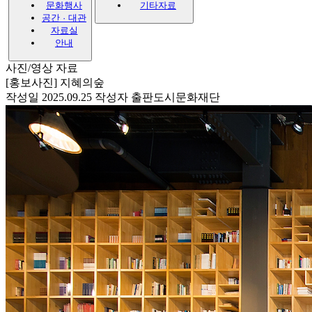
문화행사
기타자료
공간 · 대관
자료실
안내
사진/영상 자료
[홍보사진] 지혜의숲
작성일 2025.09.25
작성자 출판도시문화재단