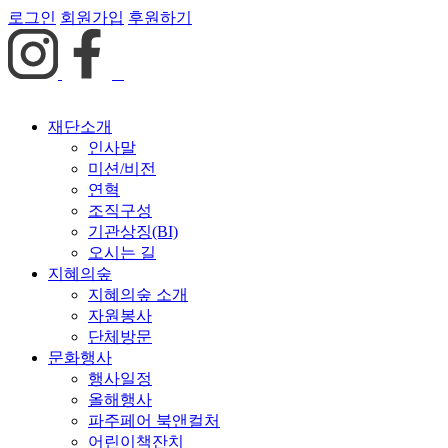
로그인
회원가입
후원하기
재단소개
인사말
미션/비전
연혁
조직구성
기관상징(BI)
오시는 길
지혜의숲
지혜의숲 소개
자원봉사
단체방문
문화행사
행사일정
올해행사
파주페어 북앤컬처
어린이책잔치