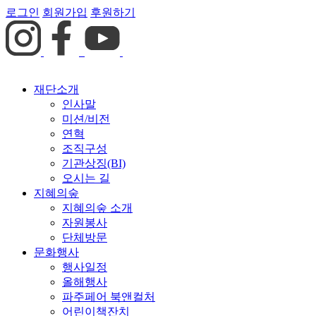
로그인
회원가입
후원하기
재단소개
인사말
미션/비전
연혁
조직구성
기관상징(BI)
오시는 길
지혜의숲
지혜의숲 소개
자원봉사
단체방문
문화행사
행사일정
올해행사
파주페어 북앤컬처
어린이책잔치