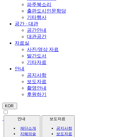
파주북소리
출판도시인문학당
기타행사
공간 · 대관
공간안내
대관공간
자료실
사진/영상 자료
발간도서
기타자료
안내
공지사항
보도자료
촬영안내
후원하기
KOR
안내
보도자료
재단소개
공지사항
지혜의숲
보도자료