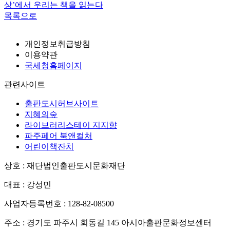
상’에서 우리는 책을 읽는다
목록으로
개인정보취급방침
이용약관
국세청홈페이지
관련사이트
출판도시허브사이트
지혜의숲
라이브러리스테이 지지향
파주페어 북앤컬처
어린이책잔치
상호 : 재단법인출판도시문화재단
대표 : 강성민
사업자등록번호 : 128-82-08500
주소 : 경기도 파주시 회동길 145 아시아출판문화정보센터