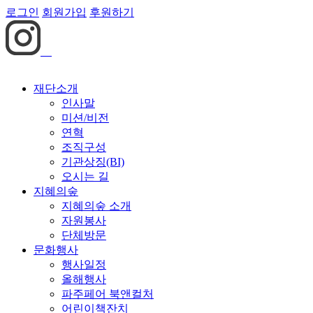
로그인
회원가입
후원하기
재단소개
인사말
미션/비전
연혁
조직구성
기관상징(BI)
오시는 길
지혜의숲
지혜의숲 소개
자원봉사
단체방문
문화행사
행사일정
올해행사
파주페어 북앤컬처
어린이책잔치