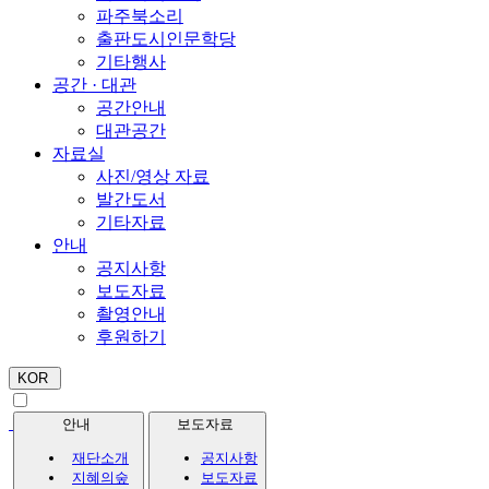
파주북소리
출판도시인문학당
기타행사
공간 · 대관
공간안내
대관공간
자료실
사진/영상 자료
발간도서
기타자료
안내
공지사항
보도자료
촬영안내
후원하기
KOR
안내
보도자료
재단소개
공지사항
지혜의숲
보도자료