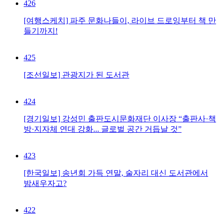
426
[여행스케치] 파주 문화나들이, 라이브 드로잉부터 책 만
들기까지!
425
[조선일보] 관광지가 된 도서관
424
[경기일보] 강성민 출판도시문화재단 이사장 “출판사·책
방·지자체 연대 강화... 글로벌 공간 거듭날 것”
423
[한국일보] 송년회 가득 연말, 술자리 대신 도서관에서
밤새우자고?
422