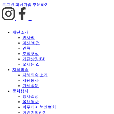
로그인
회원가입
후원하기
재단소개
인사말
미션/비전
연혁
조직구성
기관상징(BI)
오시는 길
지혜의숲
지혜의숲 소개
자원봉사
단체방문
문화행사
행사일정
올해행사
파주페어 북앤컬처
어린이책잔치