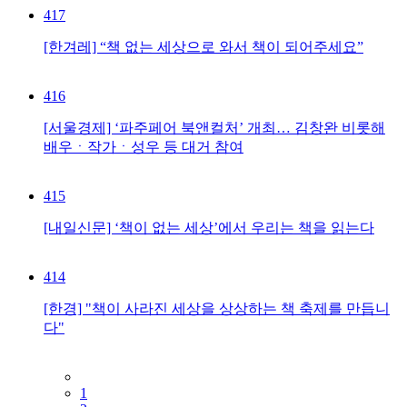
417
[한겨레] “책 없는 세상으로 와서 책이 되어주세요”
416
[서울경제] ‘파주페어 북앤컬처’ 개최… 김창완 비롯해
배우ㆍ작가ㆍ성우 등 대거 참여
415
[내일신문] ‘책이 없는 세상’에서 우리는 책을 읽는다
414
[한경] "책이 사라진 세상을 상상하는 책 축제를 만듭니
다"
1