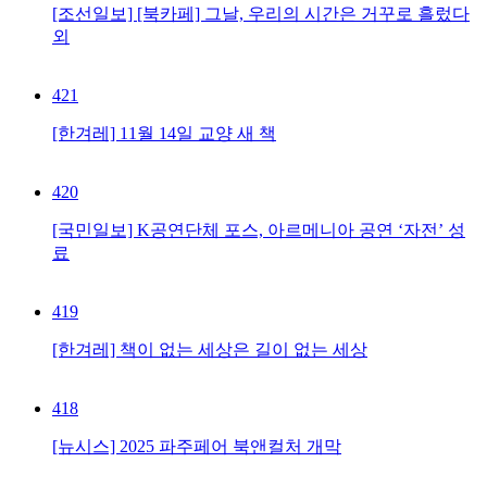
[조선일보] [북카페] 그날, 우리의 시간은 거꾸로 흘렀다
외
421
[한겨레] 11월 14일 교양 새 책
420
[국민일보] K공연단체 포스, 아르메니아 공연 ‘자전’ 성
료
419
[한겨레] 책이 없는 세상은 길이 없는 세상
418
[뉴시스] 2025 파주페어 북앤컬처 개막