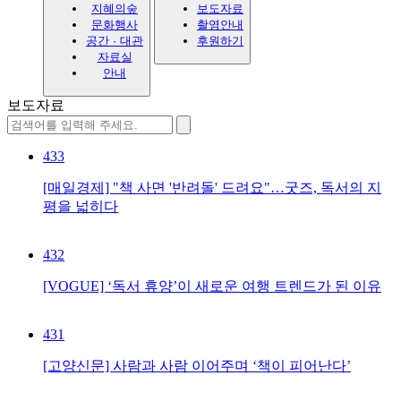
지혜의숲
보도자료
문화행사
촬영안내
공간 · 대관
후원하기
자료실
안내
보도자료
433
[매일경제] "책 사면 '반려돌' 드려요"…굿즈, 독서의 지
평을 넓히다
432
[VOGUE] ‘독서 휴양’이 새로운 여행 트렌드가 된 이유
431
[고양신문] 사람과 사람 이어주며 ‘책이 피어난다’